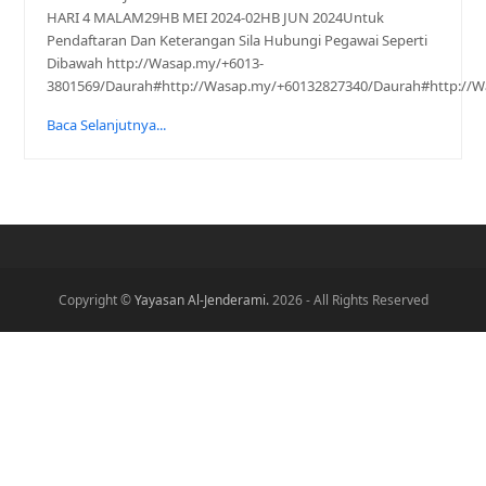
HARI 4 MALAM29HB MEI 2024-02HB JUN 2024Untuk
Pendaftaran Dan Keterangan Sila Hubungi Pegawai Seperti
Dibawah http://Wasap.my/+6013-
3801569/Daurah#http://Wasap.my/+60132827340/Daurah#http://
Baca Selanjutnya...
Copyright ©
Yayasan Al-Jenderami.
2026 - All Rights Reserved