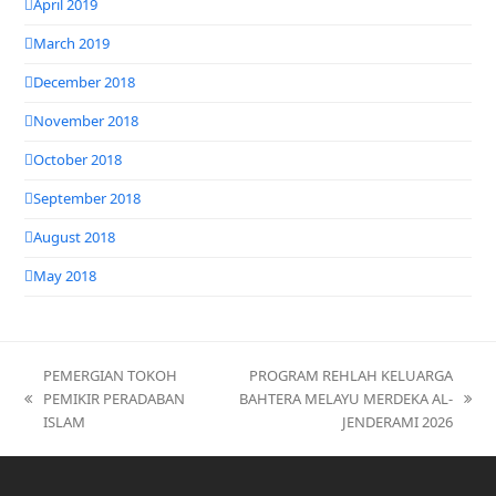
April 2019
March 2019
December 2018
November 2018
October 2018
September 2018
August 2018
May 2018
PEMERGIAN TOKOH
PROGRAM REHLAH KELUARGA
PEMIKIR PERADABAN
BAHTERA MELAYU MERDEKA AL-
previous
next
ISLAM
JENDERAMI 2026
post:
post: